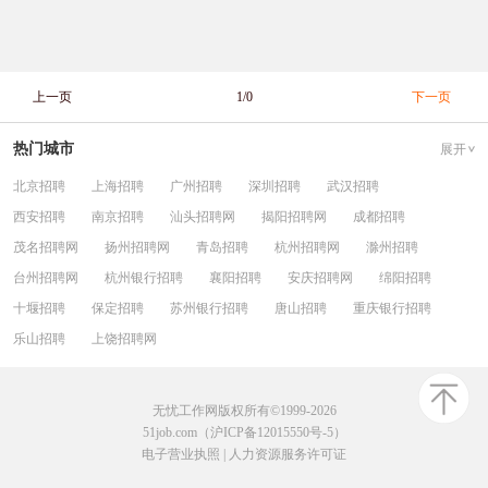
上一页
1/0
下一页
热门城市
展开
北京招聘
上海招聘
广州招聘
深圳招聘
武汉招聘
西安招聘
南京招聘
汕头招聘网
揭阳招聘网
成都招聘
茂名招聘网
扬州招聘网
青岛招聘
杭州招聘网
滁州招聘
台州招聘网
杭州银行招聘
襄阳招聘
安庆招聘网
绵阳招聘
十堰招聘
保定招聘
苏州银行招聘
唐山招聘
重庆银行招聘
乐山招聘
上饶招聘网
无忧工作网版权所有©1999-2026
51job.com（沪ICP备12015550号-5）
电子营业执照
|
人力资源服务许可证