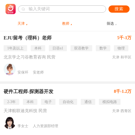
搜索
天津
教师
筛选
EJU留考（理科）老师
5千-1万
1年及以上
本科
日语n1
双语教学
数学
物理
北京学之习谷教育咨询 民营
天津·和平区
安保环
安老师
硬件工程师-探测器开发
8千-1.2万
2-3年
本科
电子
自动化
通信
模拟电路
天津航联迪克科技 民营
天津·西青区
李女士
人力资源部经理