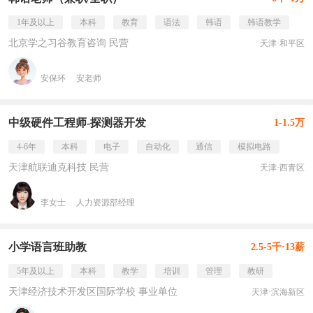
1年及以上
本科
教育
语法
韩语
韩语教学
北京学之习谷教育咨询 民营
天津·和平区
安保环
安老师
中级硬件工程师-探测器开发
1-1.5万
4-6年
本科
电子
自动化
通信
模拟电路
天津航联迪克科技 民营
天津·西青区
李女士
人力资源部经理
小学语言班助教
2.5-5千·13薪
5年及以上
本科
教学
培训
管理
教研
天津经济技术开发区国际学校 事业单位
天津·滨海新区