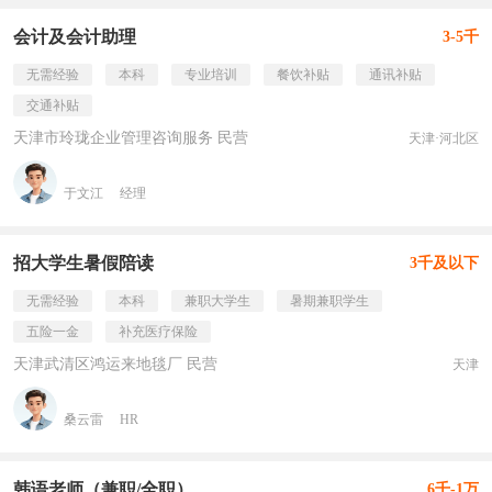
会计及会计助理
3-5千
无需经验
本科
专业培训
餐饮补贴
通讯补贴
交通补贴
天津市玲珑企业管理咨询服务 民营
天津·河北区
于文江
经理
招大学生暑假陪读
3千及以下
无需经验
本科
兼职大学生
暑期兼职学生
五险一金
补充医疗保险
天津武清区鸿运来地毯厂 民营
天津
桑云雷
HR
韩语老师（兼职/全职）
6千-1万