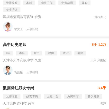
无需经验
本科
弹性工作
免费培训
兼职
专业培训
深圳市蓝玛教育咨询 合资
远程办公
覃女士
人事招聘
高中历史老师
6千-1.2万
1年
本科
高中
教师
政治
老师
天津市天华高级中学 民营
天津·津南区
马昌星
人事招聘
数据标注残友专岗
3-6千
无需经验
残友专岗
五险一金
免费班车
餐饮补贴
天津云图道科技 民营
天津