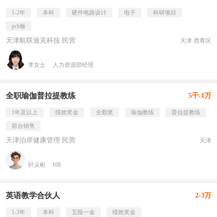
1-2年
本科
硬件电路设计
电子
科研项目
pcb板
天津航联迪克科技 民营
天津·西青区
李女士
人力资源部经理
全职瑜伽普拉提教练
5千-1万
1年及以上
绩效奖金
全勤奖
瑜伽教练
普拉提教练
前台销售
天津泊岸健康管理 民营
天津
轩义彬
HR
英语教学合伙人
2-3万
1-3年
本科
五险一金
绩效奖金