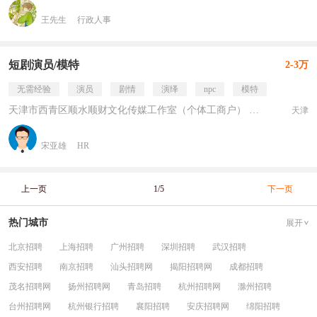
王先生
行政人事
短剧演员/模特
2-3万
无需经验
演员
剧情
演绎
npc
模特
天津市西青区顺水顺财文化传媒工作室（个体工商户） 民营
天津
宋亚雄
HR
上一页
1/5
下一页
热门城市
展开
北京招聘
上海招聘
广州招聘
深圳招聘
武汉招聘
西安招聘
南京招聘
汕头招聘网
揭阳招聘网
成都招聘
茂名招聘网
扬州招聘网
青岛招聘
杭州招聘网
滁州招聘
台州招聘网
杭州银行招聘
襄阳招聘
安庆招聘网
绵阳招聘