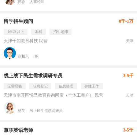
郭静
人事经理
留学招生顾问
8千-1万
1年及以上
本科
招生老师
天津千知教育科技 民营
天津
张相东
HR
线上线下民生需求调研专员
3-5千
无需经验
信息登记
信息整理
弹性工作
天津市南开区悦己教育咨询网店（个体工商户） 民营
天津
杨英
线上民生需求调研员
兼职英语老师
3-5千