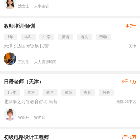
沈女士
人事主管
教师培训/师训
4-7千
1年
本科
中学
英语
语文
劳动
天津盼达国际贸易 民营
天津
王先生
人力资源顾问
日语老师（天津）
8千-1万
1-3年
本科
教学
教研
教育
教务
北京学之习谷教育咨询 民营
天津·和平区
安保环
安老师
初级电路设计工程师
7千-1万